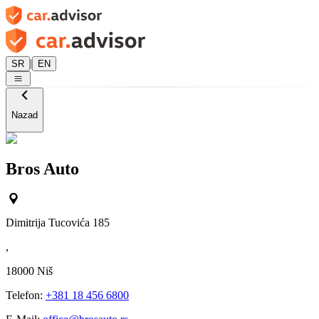
|
SR
EN
Nazad
Bros Auto
Dimitrija Tucovića 185
,
18000
Niš
Telefon:
+381 18 456 6800