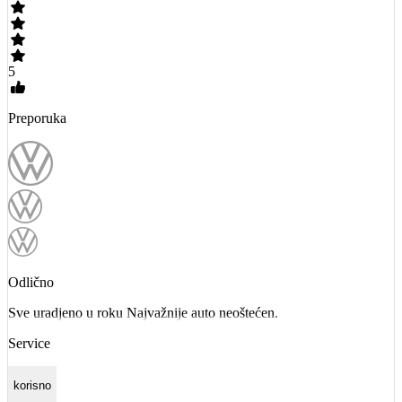
5
Preporuka
Odlično
Sve uradjeno u roku Najvažnije auto neoštećen.
Service
korisno