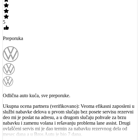
5
Preporuka
Odlična auto kuća, sve preporuke.
Ukupna ocena partnera (verifikovano): Veoma efikasni zaposleni u
službi nabavke delova u prvom slučaju bez posete servisu rezervni
deo mi je poslat na adresu, a u drugom slučaju pohvale za brzu
nabavku i zamenu volana i rešavanju problema lane assist. Drugi
ovlašćeni servis mi je dao termin za nabavku rezervnog dela od
mesec dana a u Bros Autu je bio 7 dana.