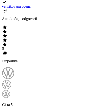
verifikovana ocena
Auto kuća je odgovorila
5
Preporuka
Čista 5