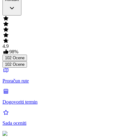
4.9
98
%
102
Ocene
102
Ocene
Proračun rute
Dogovoriti termin
Sada oceniti