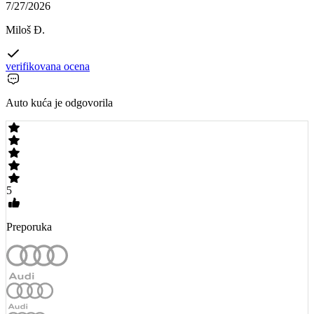
7/27/2026
Miloš Đ.
verifikovana ocena
Auto kuća je odgovorila
5
Preporuka