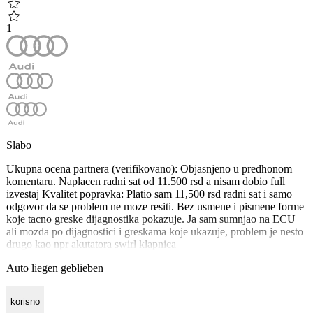
1
Slabo
Ukupna ocena partnera (verifikovano): Objasnjeno u predhonom
komentaru. Naplacen radni sat od 11.500 rsd a nisam dobio full
izvestaj Kvalitet popravka: Platio sam 11,500 rsd radni sat i samo
odgovor da se problem ne moze resiti. Bez usmene i pismene forme
koje tacno greske dijagnostika pokazuje. Ja sam sumnjao na ECU
ali mozda po dijagnostici i greskama koje ukazuje, problem je nesto
drugo kao npr akutatora swirl klapnica
Auto liegen geblieben
korisno