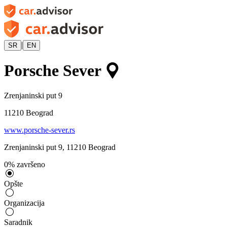
|
SR
EN
Porsche Sever
Zrenjaninski put 9
11210
Beograd
www.porsche-sever.rs
Zrenjaninski put 9
,
11210
Beograd
0
%
završeno
Opšte
Organizacija
Saradnik