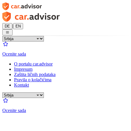
|
DE
EN
Ocenite sada
O portalu car.advisor
Impresum
Zaštita ličnih podataka
Pravila o kolačićima
Kontakt
Ocenite sada