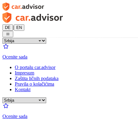
|
DE
EN
Ocenite sada
O portalu car.advisor
Impresum
Zaštita ličnih podataka
Pravila o kolačićima
Kontakt
Ocenite sada