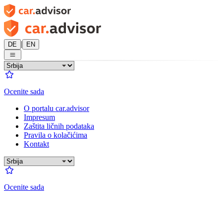
|
DE
EN
Ocenite sada
O portalu car.advisor
Impresum
Zaštita ličnih podataka
Pravila o kolačićima
Kontakt
Ocenite sada