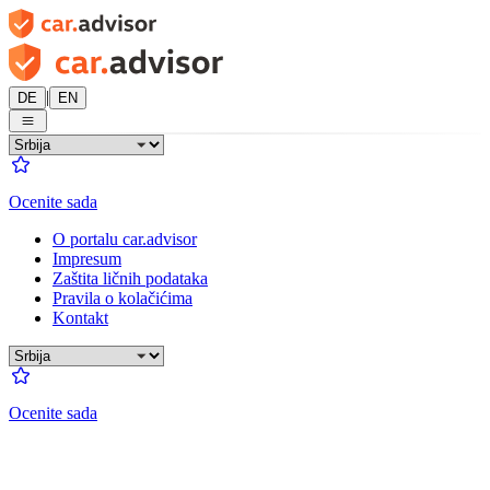
|
DE
EN
Ocenite sada
O portalu car.advisor
Impresum
Zaštita ličnih podataka
Pravila o kolačićima
Kontakt
Ocenite sada